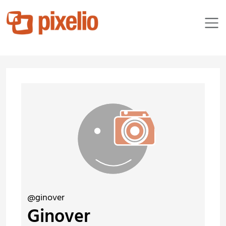
@ginover
Ginover