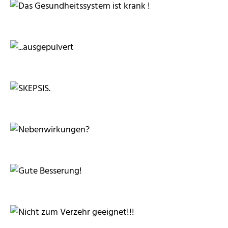
magicpen
sparkie
momosu
Jenzig71
Klicker
Klicker