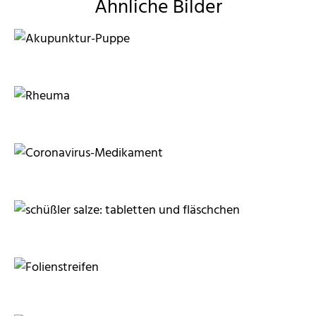
Ähnliche Bilder
Sabine Weiße
angelsami
ThommyWeiss
neroli