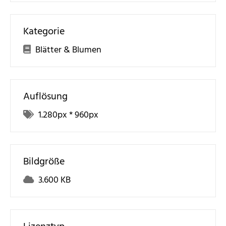
Kategorie
Blätter & Blumen
Auflösung
1.280
px *
960
px
Bildgröße
3.600 KB