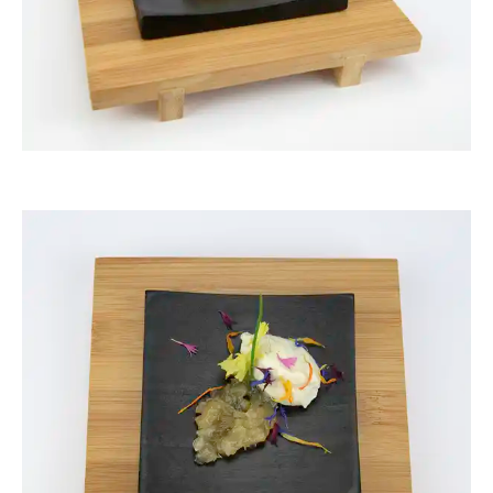
ThommyWeiss
ThommyWeiss