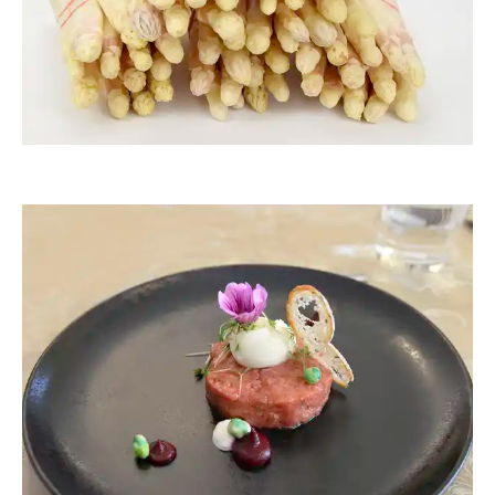
ThommyWeiss
ThommyWeiss