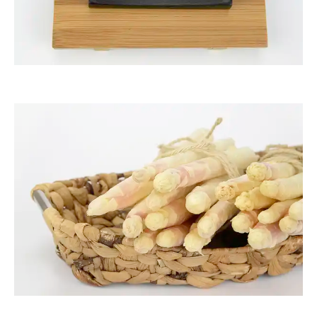
ThommyWeiss