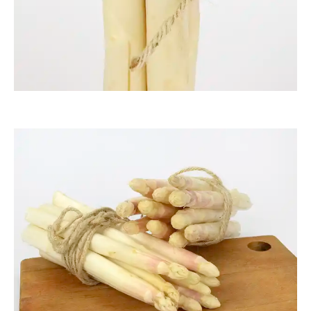
ThommyWeiss