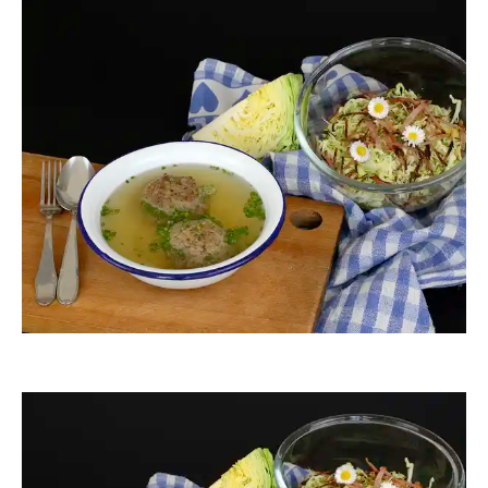
ThommyWeiss