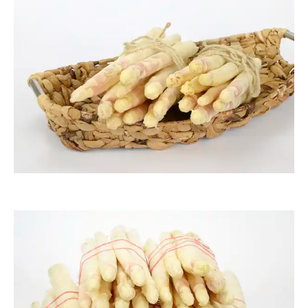
ThommyWeiss