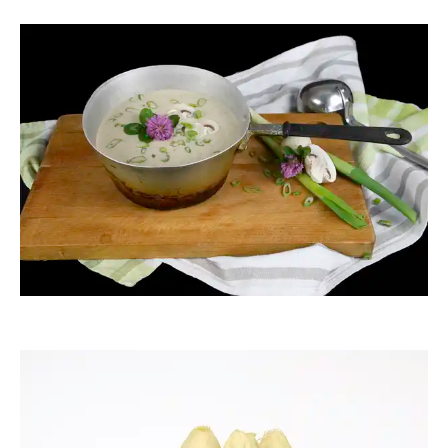
ThommyWeiss