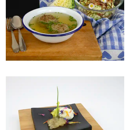
ThommyWeiss