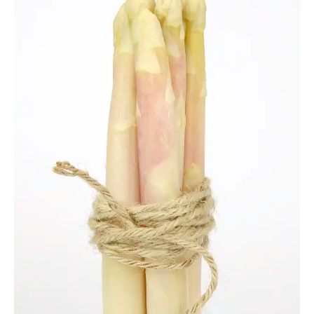
ThommyWeiss