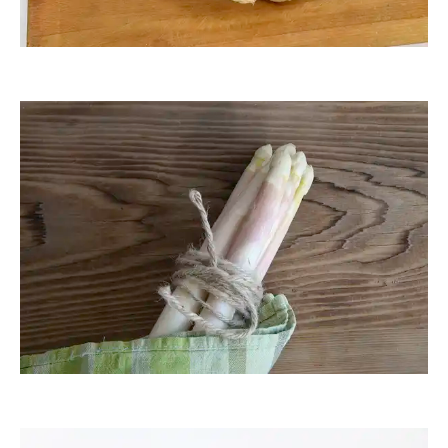
ThommyWeiss