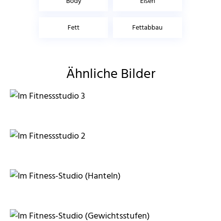
Body
Eisen
Fett
Fettabbau
Ähnliche Bilder
RainerSturm
RainerSturm