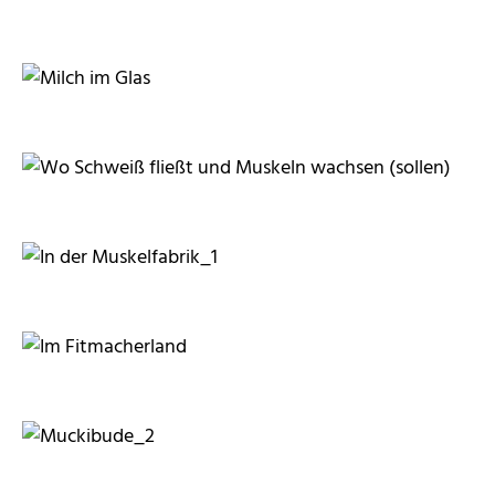
RainerSturm
RainerSturm
insektivor212
RainerSturm
RainerSturm