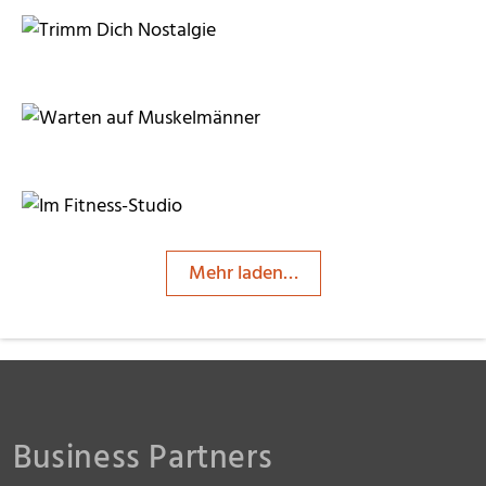
RainerSturm
RainerSturm
frugola
Mehr laden…
RainerSturm
RainerSturm
Business Partners