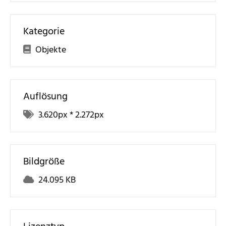
Kategorie
Objekte
Auflösung
3.620
px *
2.272
px
Bildgröße
24.095 KB