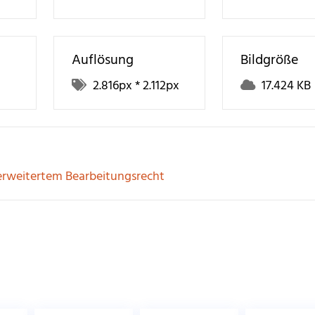
Auflösung
Bildgröße
2.816
px *
2.112
px
17.424 KB
erweitertem Bearbeitungsrecht