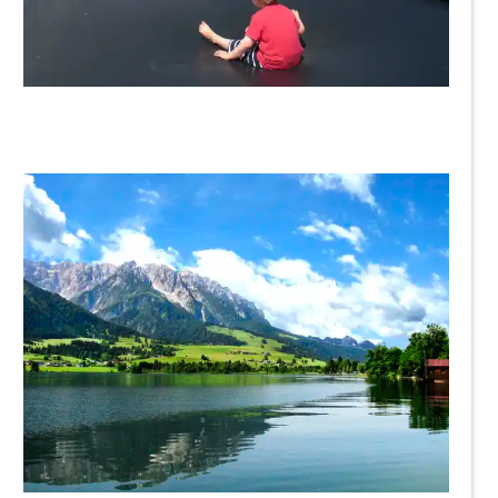
Claudiundmathias
RainerSturm