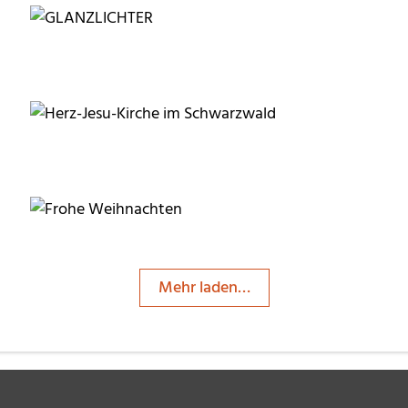
Sternschnuppe1
Sternschnuppe1
RainerSturm
Mehr laden…
angieconscious