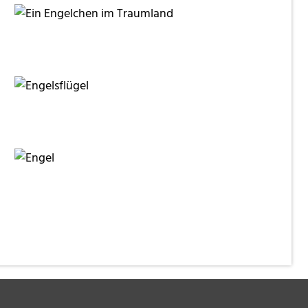
Sternschnuppe1
Sternschnuppe1
Benjamin Ulrich
Klaus Steves