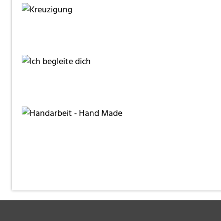
MaryL
frugola
forget-me-not
duba1310