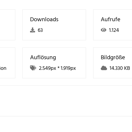
Downloads
Aufrufe
63
1.124
Auflösung
Bildgröße
ion
2.549
px *
1.919
px
14.330 KB