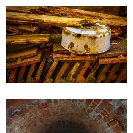
rob3409