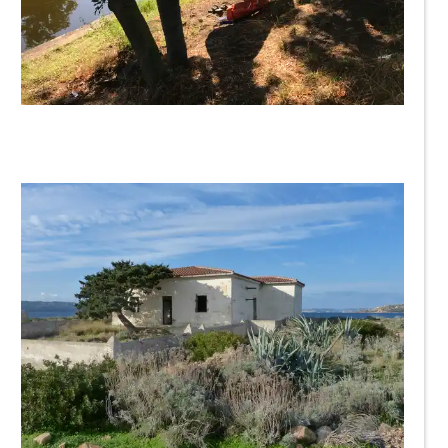
Worddonator
smaily