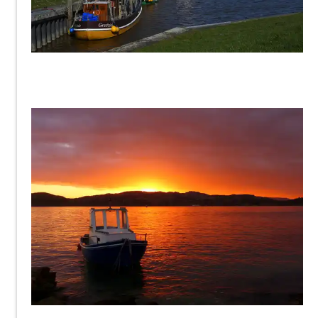
joerg jankoester
smaily