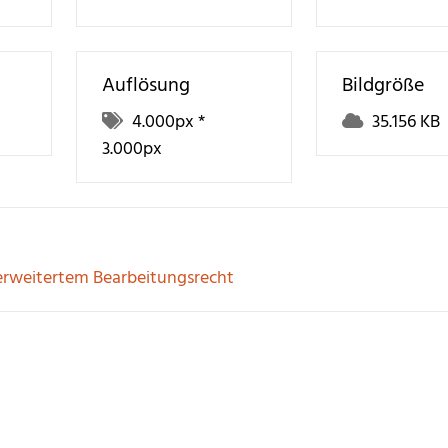
Auflösung
Bildgröße
4.000
px *
35.156 KB
3.000
px
erweitertem Bearbeitungsrecht