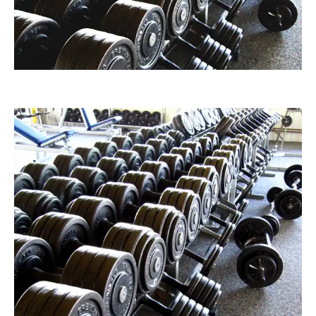
RainerSturm
RainerSturm