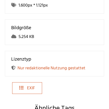
1.600
px *
1.121
px
Bildgröße
5.254 KB
Lizenztyp
Nur redaktionelle Nutzung gestattet
EXIF
Ähnliche Tags