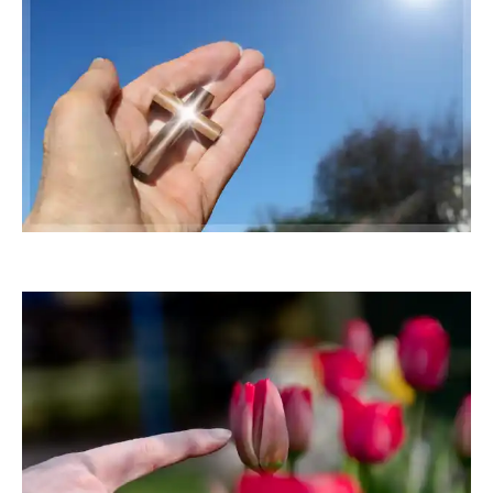
frugola
Oberlix45