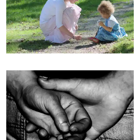
MaryL
Sokaeiko