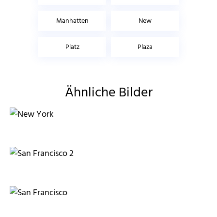
Manhatten
New
Platz
Plaza
Ähnliche Bilder
awindi
schmiddischleicher