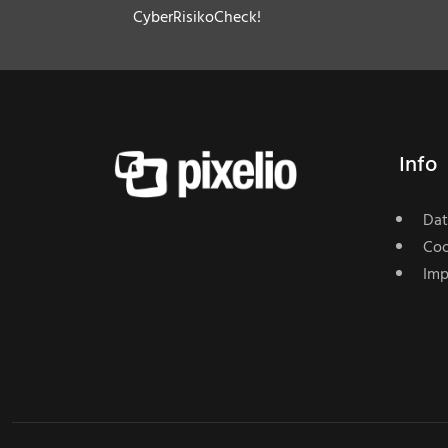
CyberRisikoCheck!
Info
Dat
Coo
Imp