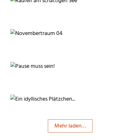
RainerSturm
fanty
fanty
Mehr laden…
fanty