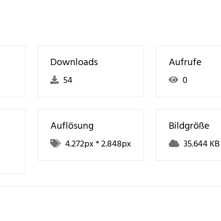
Downloads
Aufrufe
54
0
Auflösung
Bildgröße
4.272
px *
2.848
px
35.644 KB