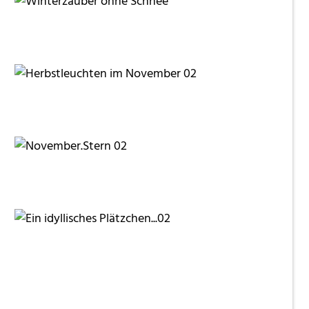
RainerSturm
fanty
fanty
fanty