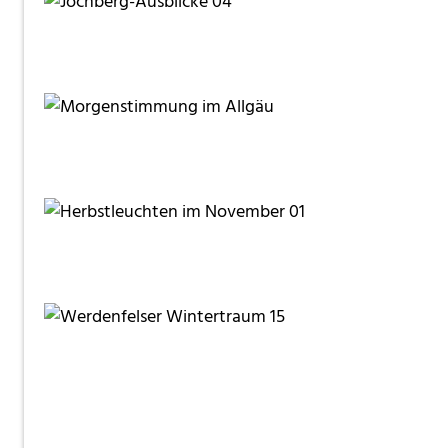
fanty
joerg jankoester
fanty
fanty