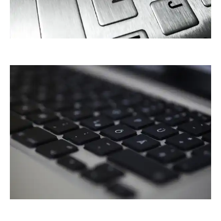
Browserlauser
PicElo