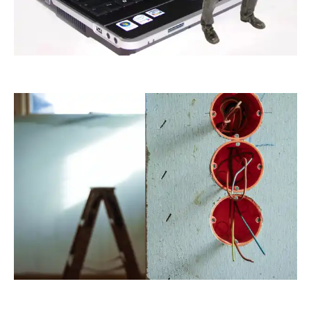
delater
RainerSturm