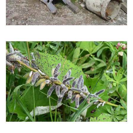
fanty