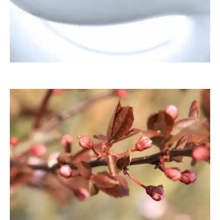
AnjaSchweppe