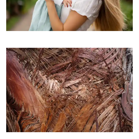
RainerSturm
gabriele13