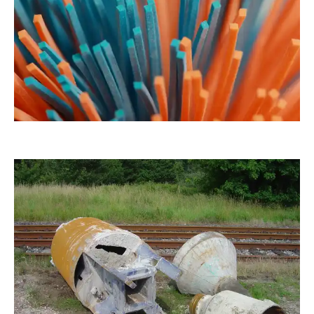
stonewashed
ingrid_n