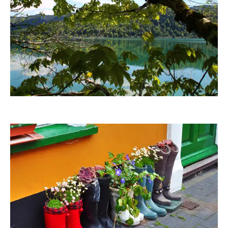
fanty
Hartmut910