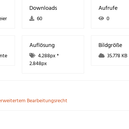
Downloads
Aufrufe
ier
60
0
Auflösung
Bildgröße
nte
4.288
px *
35.778 KB
2.848
px
erweitertem Bearbeitungsrecht