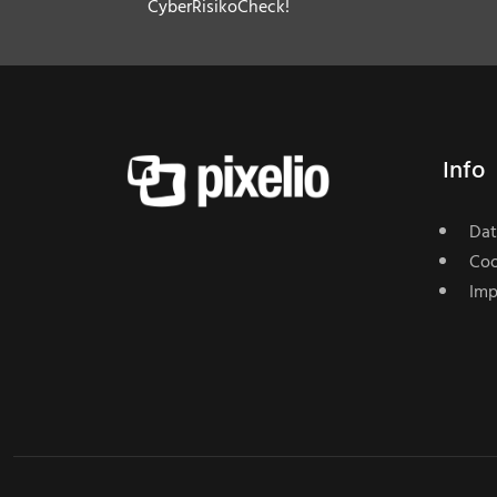
CyberRisikoCheck!
Info
Dat
Coo
Imp