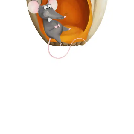
JuliaRa