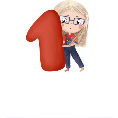
JuliaRa