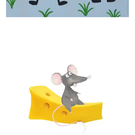
JuliaRa