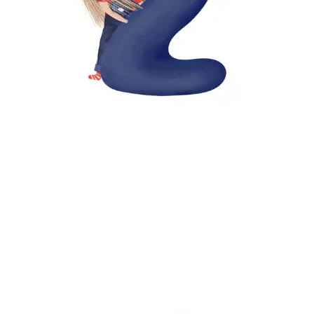
JuliaRa