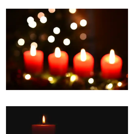
awindi