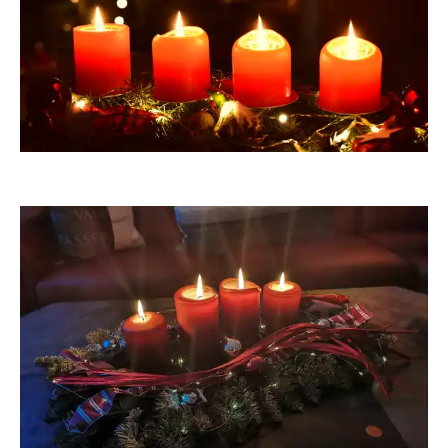
awindi
HeiLi100