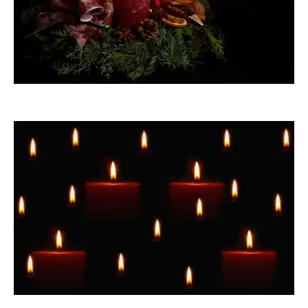
angieconscious
Sternschnuppe1