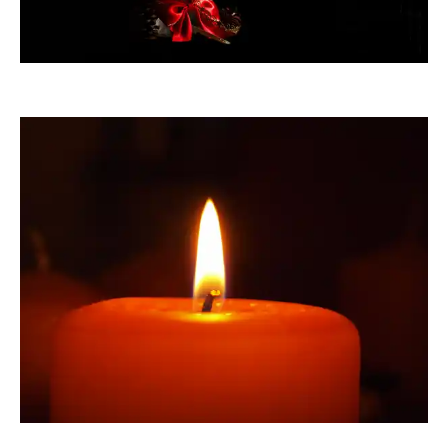
angieconscious
saskia1310