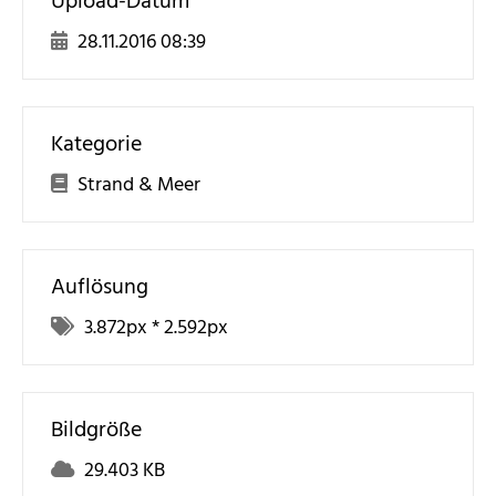
Upload-Datum
28.11.2016 08:39
Kategorie
Strand & Meer
Auflösung
3.872
px *
2.592
px
Bildgröße
29.403 KB