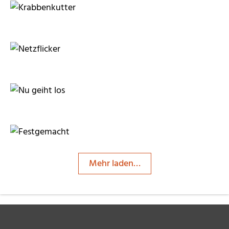
SueSchi
Lothar Henke
joerg jankoester
chryvette
Mehr laden…
joerg jankoester