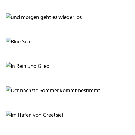
UliW
sprisi
sprisi
sprisi
Klaus Steves
joerg jankoester
Klaus Steves