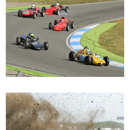
duba1310