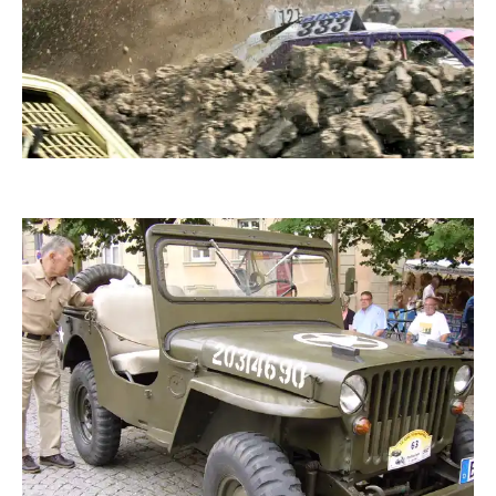
kklausi
zaubervogel