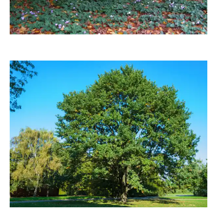
gabi hamann
knipsfan