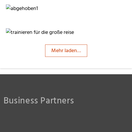
HeiLi100
moorhenne
Mehr laden…
moorhenne
moorhenne
Business Partners