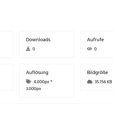
Downloads
Aufrufe
0
0
Auflösung
Bildgröße
4.000
px *
35.156 KB
3.000
px