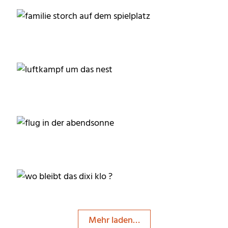
moorhenne
moorhenne
moorhenne
Mehr laden…