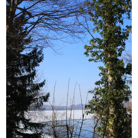
fanty