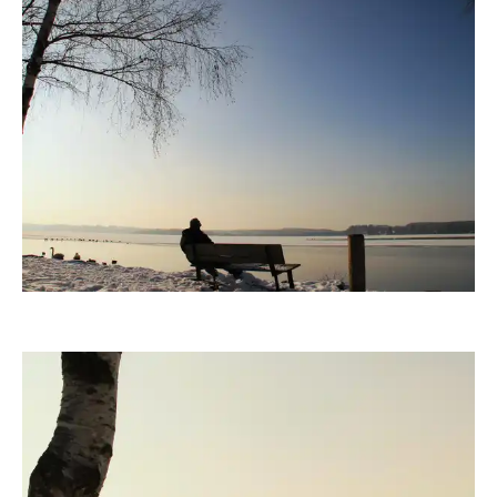
fanty