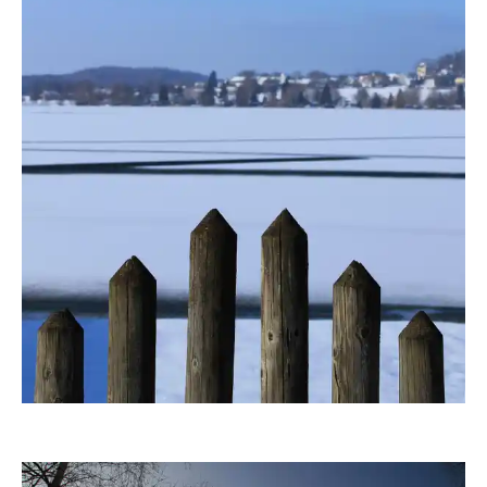
fanty