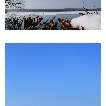
fanty