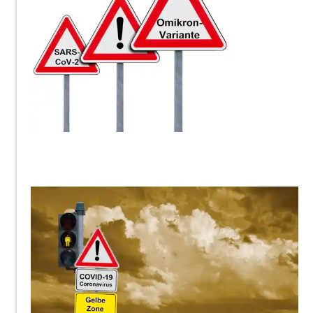
ThommyWeiss
ThommyWeiss