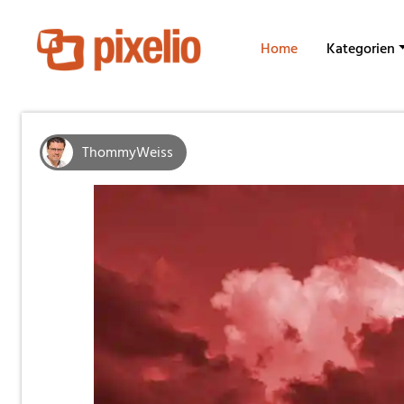
Home
Kategorien
ThommyWeiss