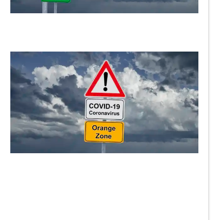
ThommyWeiss