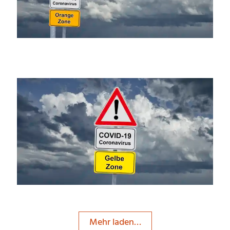
ThommyWeiss
ThommyWeiss
Mehr laden…