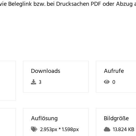
wie Beleglink bzw. bei Drucksachen PDF oder Abz
Downloads
Aufrufe
3
0
Auflösung
Bildgröße
2.953
px *
1.598
px
13.824 KB