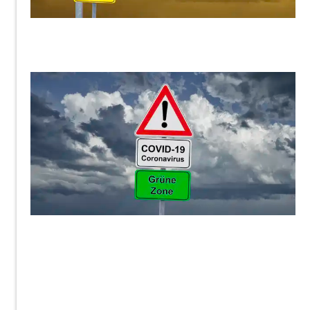
ThommyWeiss