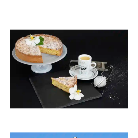
ThommyWeiss