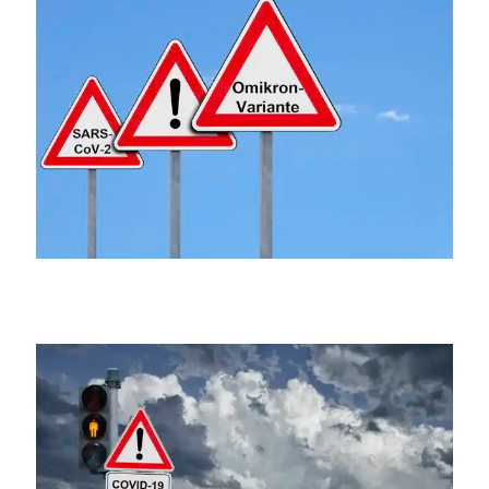
ThommyWeiss