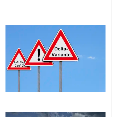
ThommyWeiss