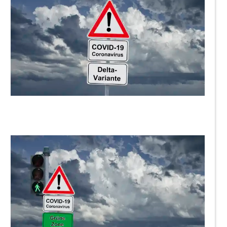
ThommyWeiss
ThommyWeiss