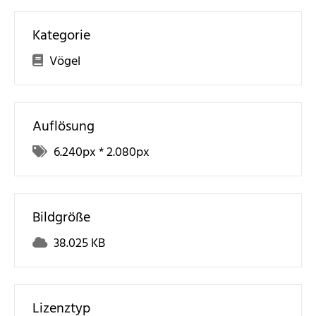
Kategorie
Vögel
Auflösung
6.240
px *
2.080
px
Bildgröße
38.025 KB
Lizenztyp