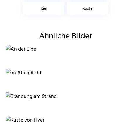
Kiel
Küste
Ähnliche Bilder
BettinaF
BettinaF