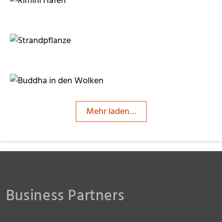
RainerSturm
ThommyWeiss
CFALK
Mehr laden…
insektivor212
Business Partners