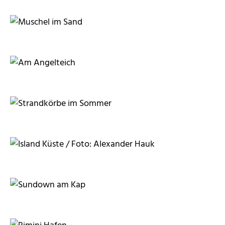
RainerSturm
CFALK
CFALK
HeiLi100
BettinaF
Worddonator