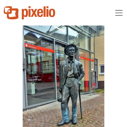
duba1310