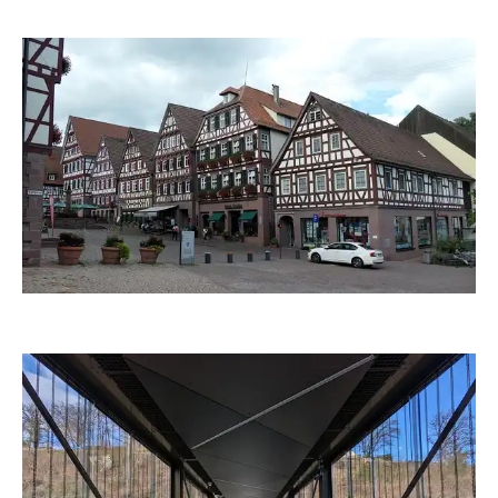
duba1310