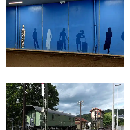
duba1310