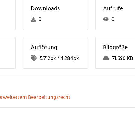
Downloads
Aufrufe
0
0
Auflösung
Bildgröße
5.712
px *
4.284
px
71.690 KB
erweitertem Bearbeitungsrecht