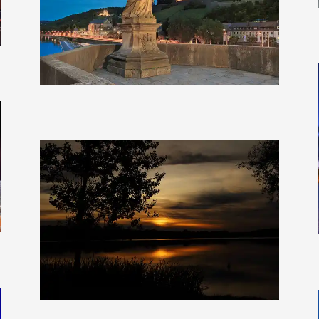
Clearlens-Images
zoschke