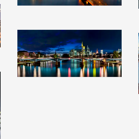
Clearlens-Images
Clearlens-Images