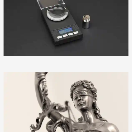
ThommyWeiss