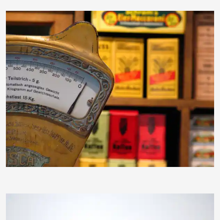
RainerSturm