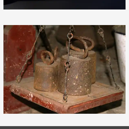
Maren Beßler
hofschlaeger