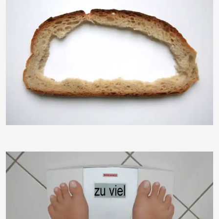
RainerSturm