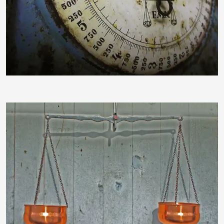
Denise_K
leocat