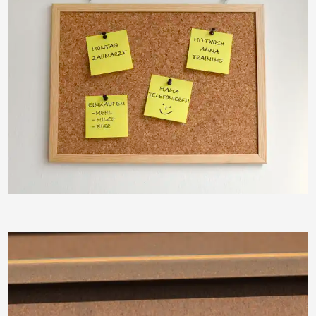
ThommyWeiss