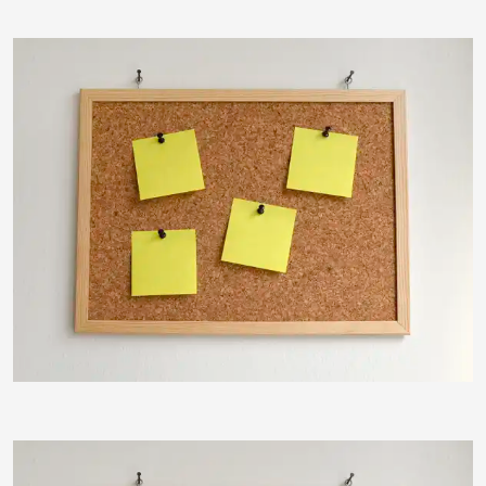
ThommyWeiss