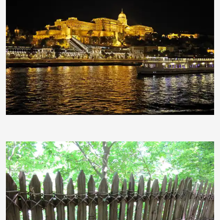
hpgruesen