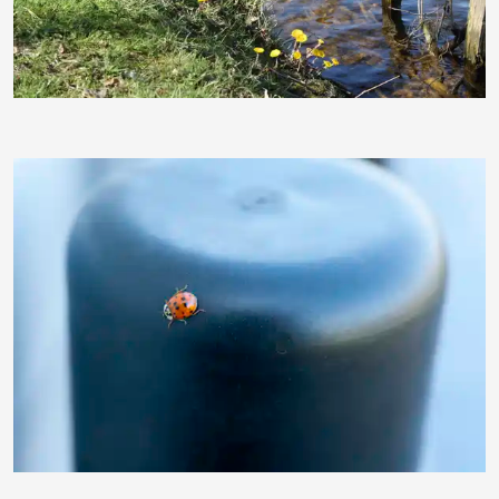
BettinaF
JoergBrinckheger