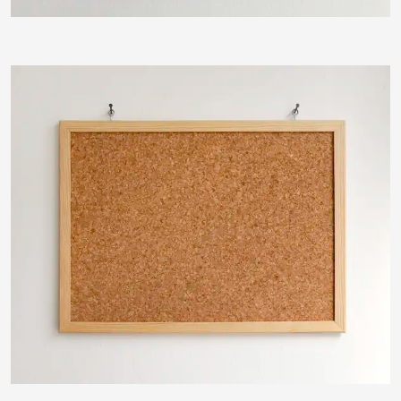
ThommyWeiss