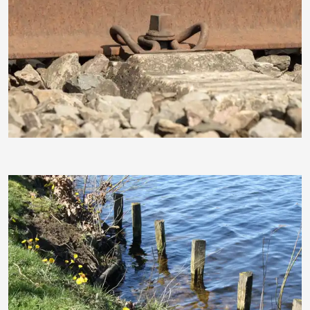
hpgruesen