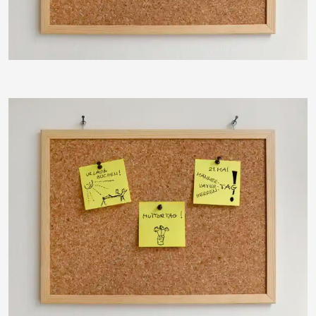
ThommyWeiss