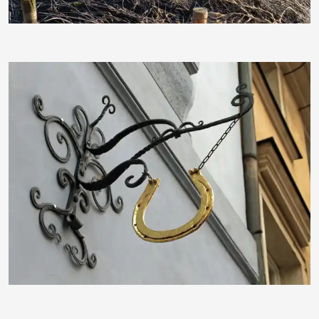
fanty