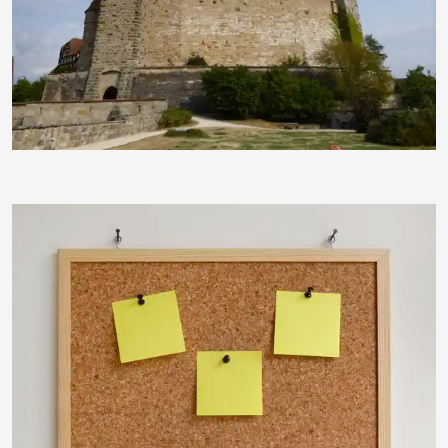
joerg jankoester
ThommyWeiss