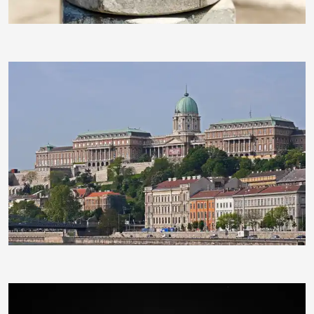
hpgruesen