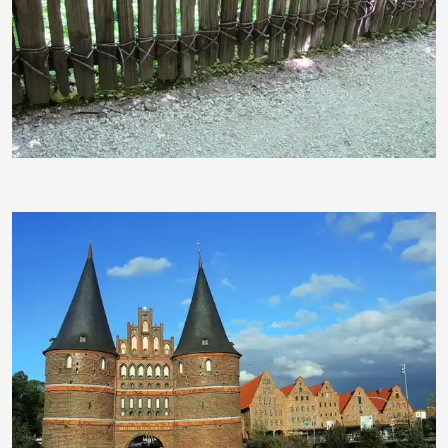
Minimax
duba1310