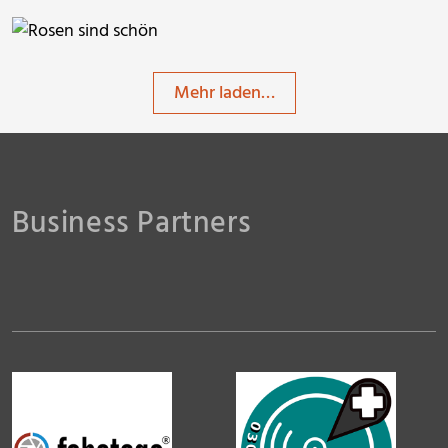
BettinaF
Mehr laden…
BettinaF
Business Partners
BettinaF