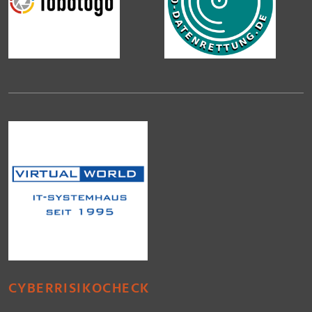
CYBERRISIKOCHECK