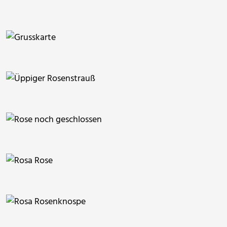
BettinaF
BettinaF
PicElo
BettinaF
BettinaF
BettinaF