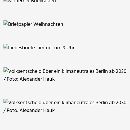
duba1310
duba1310
duba1310
HPeker
Worddonator