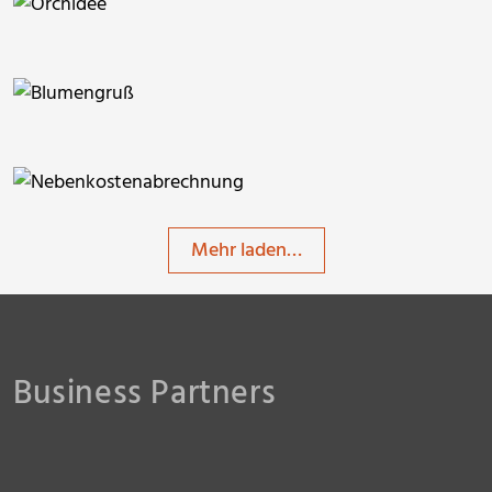
PicElo
timreckmann
PicElo
Mehr laden…
Business Partners
timreckmann