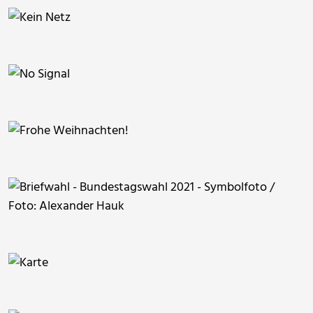
Worddonator
RainerSturm
RainerSturm
joerg jankoester
Worddonator