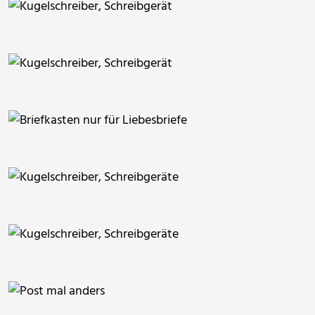
PicElo
ThommyWeiss
ThommyWeiss
Hans Baulig
ThommyWeiss