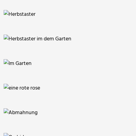
ThommyWeiss
fanty
PicElo
PicElo
PicElo
gugue