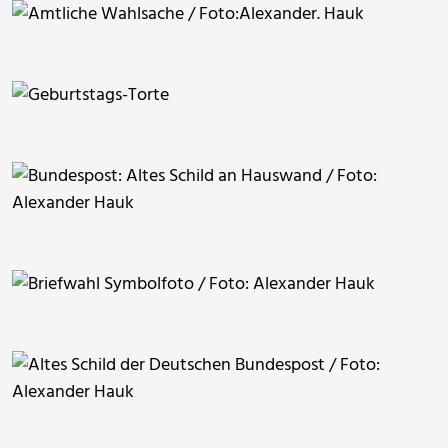
Worddonator
Worddonator
RainerSturm
Worddonator
Worddonator