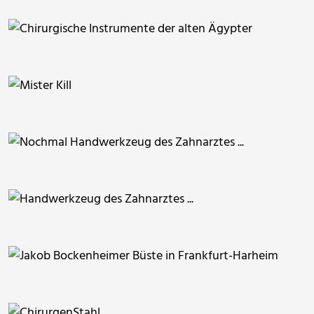
ThommyWeiss
dido-ob
dido-ob
Juttaschnecke
ShoTiMo
ShoTiMo