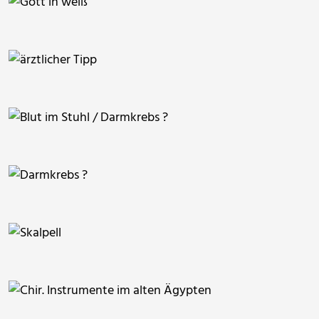
timreckmann
timreckmann
insektivor212
timreckmann
insektivor212