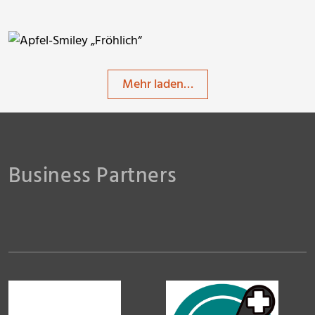
ThommyWeiss
Mehr laden…
ThommyWeiss
ThommyWeiss
Business Partners