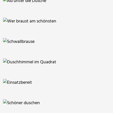
ThommyWeiss
segovax
RainerSturm
RainerSturm
RainerSturm