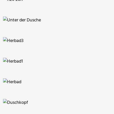
RainerSturm
xtraxtrasounds
GesaD
berlinerin62
berlinerin62