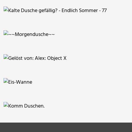
berlinerin62
angelsami
hofschlaeger
FRIESE 1962
lemontree