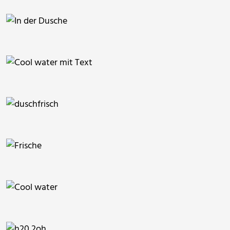
schwarzweissmerlin
RainerSturm
RainerSturm
RainerSturm
RainerSturm
RainerSturm