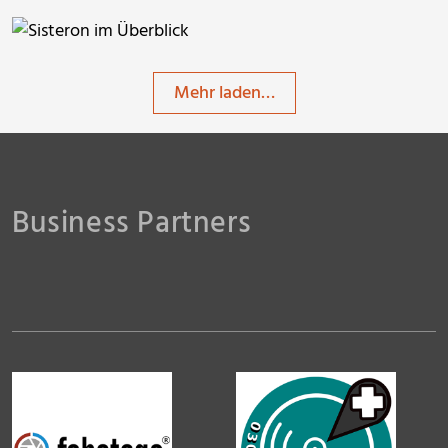
berggeist007
Mehr laden…
berggeist007
berggeist007
Business Partners