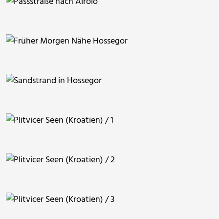
RainerSturm
RainerSturm
berggeist007
berggeist007
berggeist007