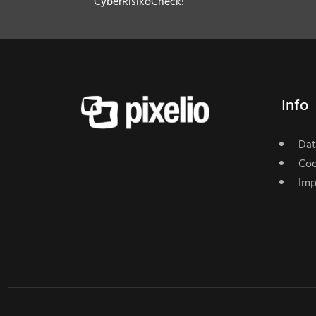
CyberRisikoCheck!
Info
Dat
Coo
Imp