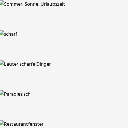
RainerSturm
RainerSturm
Klostermeier
Klostermeier