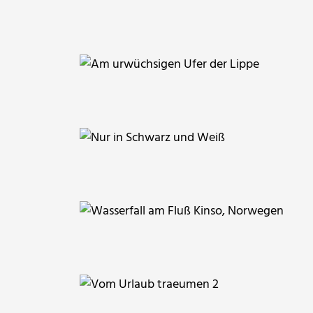
gallustannheimer
HeiLi100
gabi hamann
Cornerstone