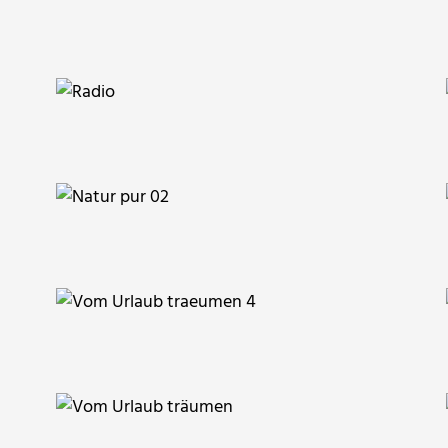
Paulwip
angieconscious
PicElo
fanty
RainerSturm