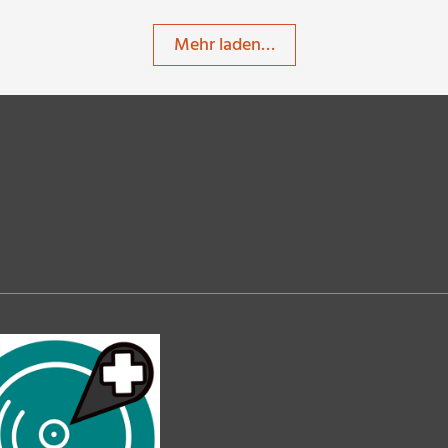
Mehr laden…
RainerSturm