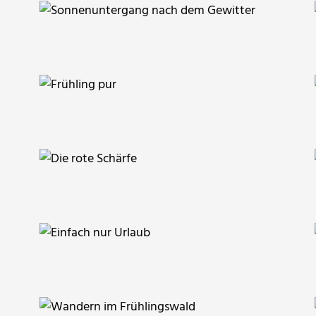
Cornerstone
Grossi1985
fanty
Klostermeier