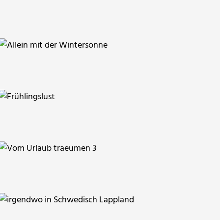
Heimberger
gabi hamann
Joetra
Paulwip
RainerSturm