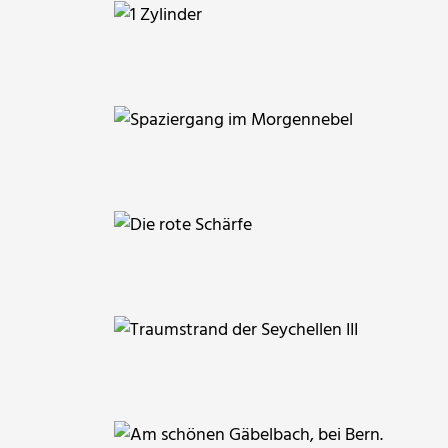
joerg jankoester
Exposed
Grossi1985
Klostermeier
gabriele13