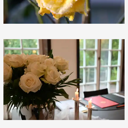
BettinaF
joerg jankoester