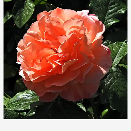
duba1310