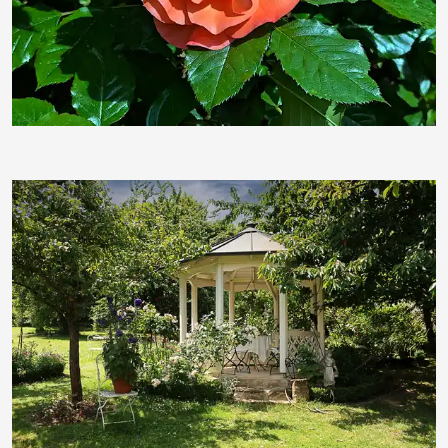
duba1310
angieconscious