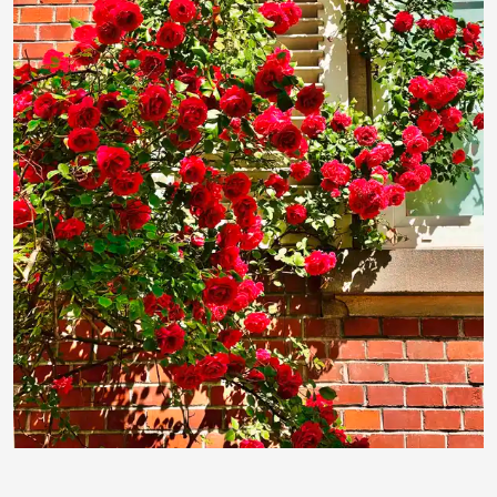
RainerSturm