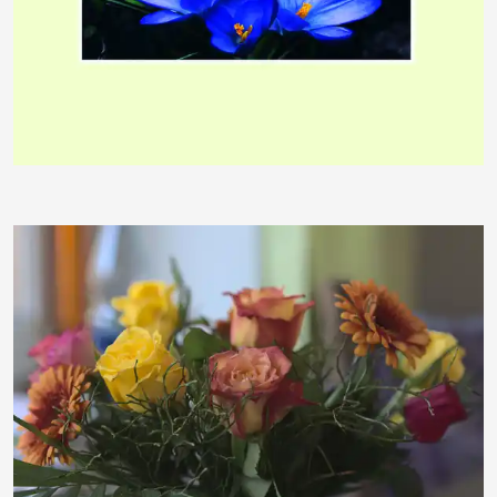
PicElo
Deuterojesaja