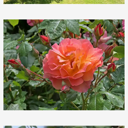
duba1310