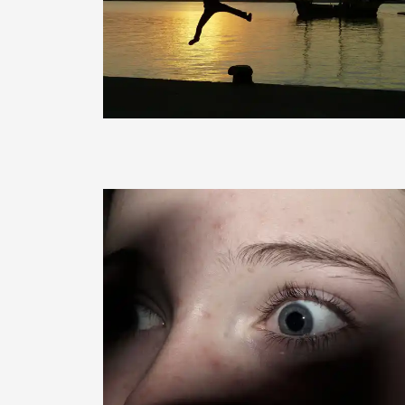
smaily
CFALK