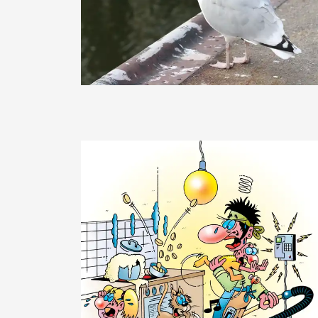
BettinaF
stefanbayer