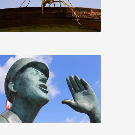
delfina
MadEff