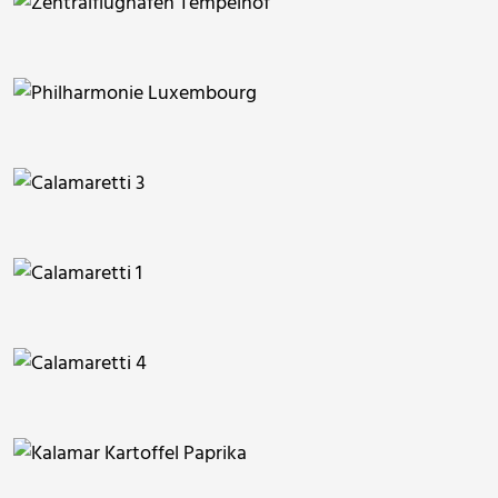
gabi hamann
MarcoZaremba
wrw
SymPatina
wrw
wrw