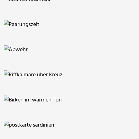
Sternschnuppe1
gabi hamann
deraugenzeuge
deraugenzeuge
ginger1967