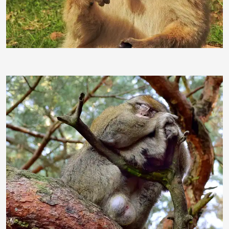
duba1310