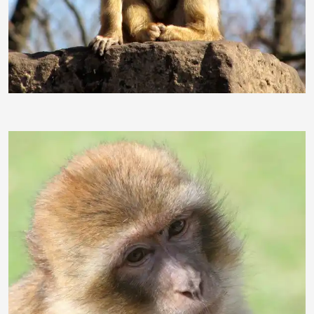
rohavideo
ChristinaBieber