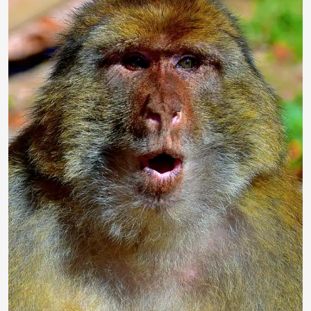
duba1310