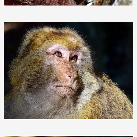
duba1310