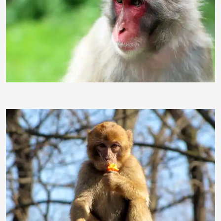
Lolly85586