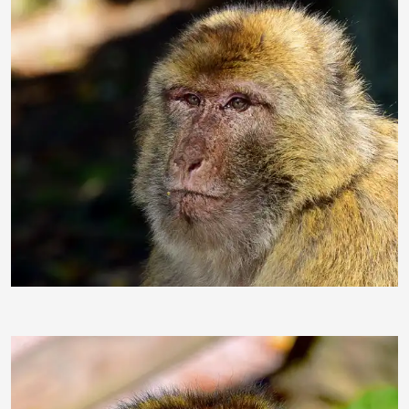
duba1310