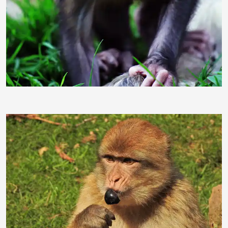
duba1310