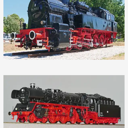
hpgruesen
hpgruesen