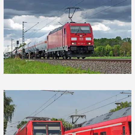
hpgruesen