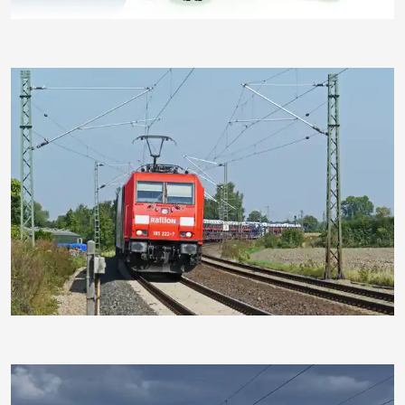
hpgruesen