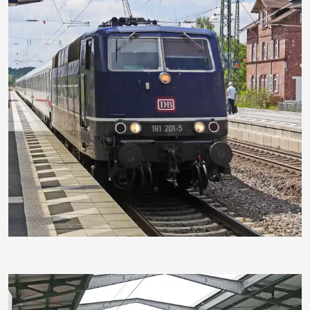
hpgruesen