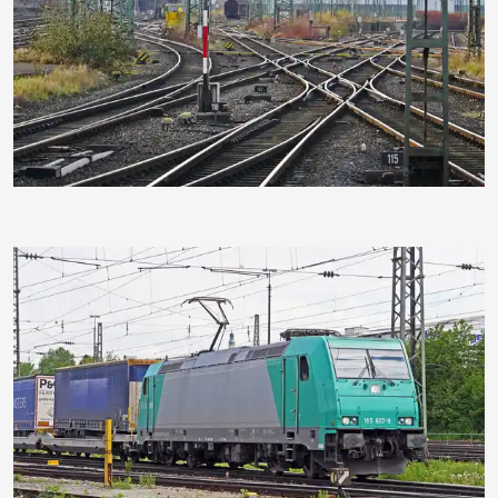
hpgruesen
hpgruesen