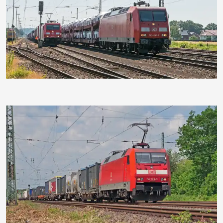
hpgruesen
hpgruesen