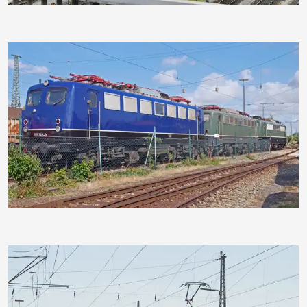
hpgruesen