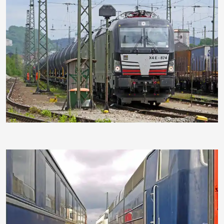
hpgruesen