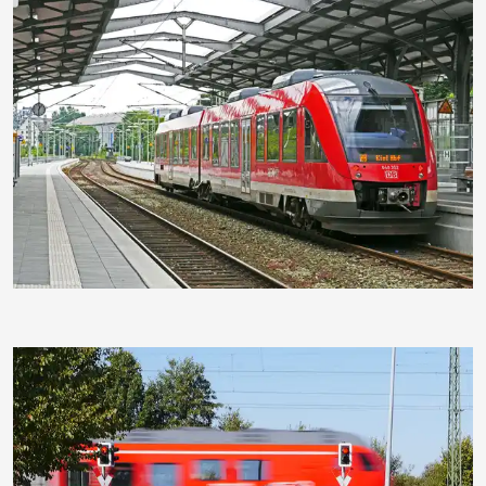
hpgruesen