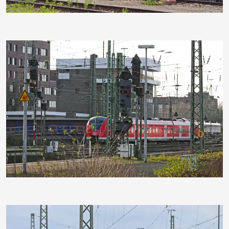
hpgruesen