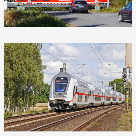
hpgruesen
hpgruesen