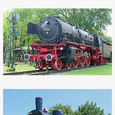
hpgruesen