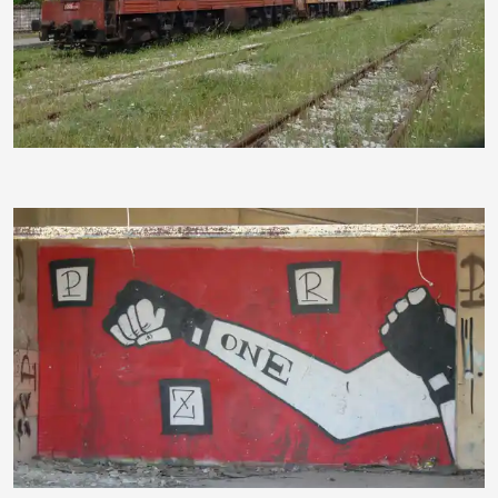
jojoausmehlem
anne.frank