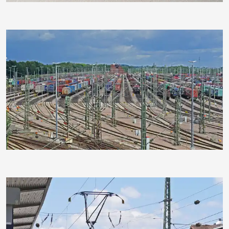
hpgruesen