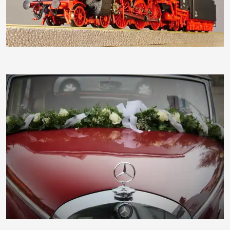
hpgruesen
PiusPius