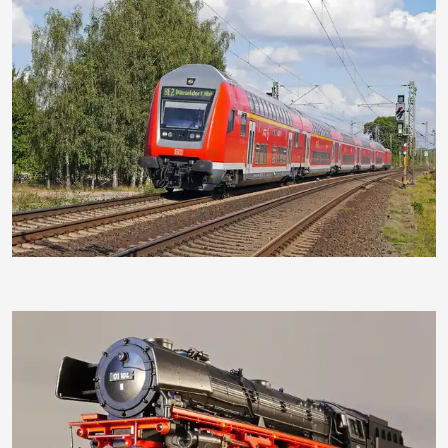
hpgruesen