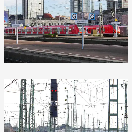
hpgruesen