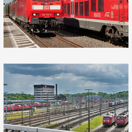
hpgruesen
hpgruesen