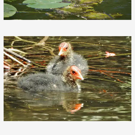
angieconscious
duba1310