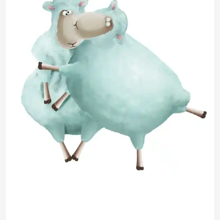
JuliaRa