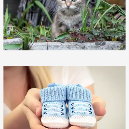
ebewa
MaryL